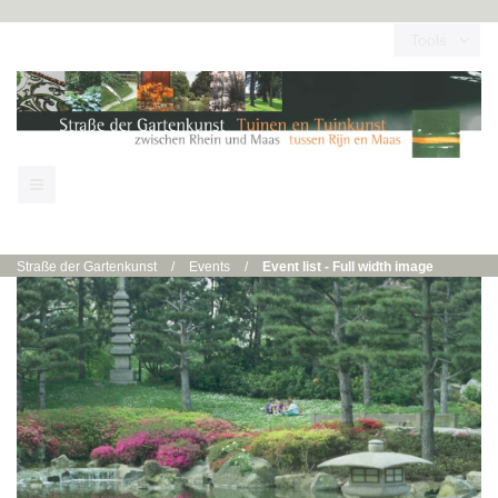
Tools
Straße der Gartenkunst
/
Events
/
Event list - Full width image