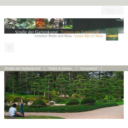
Tools
Straße der Gartenkunst
/
Parks & Gärten
/
Düsseldorf
/
Düsseldorf | Nordpark