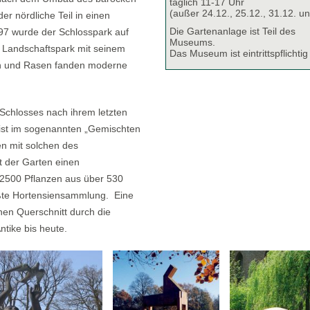
täglich 11-17 Uhr
(außer 24.12., 25.12., 31.12. un
r nördliche Teil in einen
Die Gartenanlage ist Teil des
97 wurde der Schlosspark auf
Museums.
m Landschaftspark mit seinem
Das Museum ist eintrittspflichtig
en und Rasen fanden moderne
Schlosses nach ihrem letzten
e ist im sogenannten „Gemischten
en mit solchen des
t der Garten einen
 2500 Pflanzen aus über 530
ößte Hortensiensammlung. Eine
inen Querschnitt durch die
ntike bis heute.