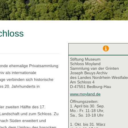
chloss
Stiftung Museum
Schloss Moyland
ende ehemalige Privatsammlung
Sammlung van der Grinten
v als internationale
Joseph Beuys Archiv
des Landes Nordrhein-Westfale
age verbinden sich historische
Am Schloss 4
es 20. Jahrhunderts in
D-47551 Bedburg-Hau
www.moyland.de
Öffnungszeiten:
1. April bis 30. Sep.
r zweiten Hälfte des 17.
Mo.- Fr. 11-18 Uhr,
e Landschaft und zum Schloss. Zu
Sa., So. 10-18 Uhr
nach Süden erweitert und
1. Okt. bis 31. März
t. Nach dem Umbau des barocken