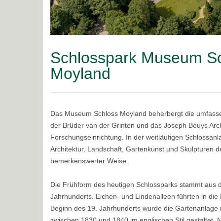
Schlosspark Museum S
Moyland
Das Museum Schloss Moyland beherbergt die umfass
der Brüder van der Grinten und das Joseph Beuys Archi
Forschungseinrichtung. In der weitläufigen Schlossanl
Architektur, Landschaft, Gartenkunst und Skulpturen d
bemerkenswerter Weise.
Die Frühform des heutigen Schlossparks stammt aus de
Jahrhunderts. Eichen- und Lindenalleen führten in di
Beginn des 19. Jahrhunderts wurde die Gartenanlage 
zwischen 1830 und 1840 im englischen Stil gestalte