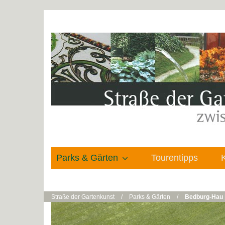
Parks & Gärten
Tourentipps
Straße der Gartenkunst
/
Parks & Gärten
/
Bedburg-Hau 