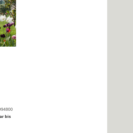
8994800
ar bis