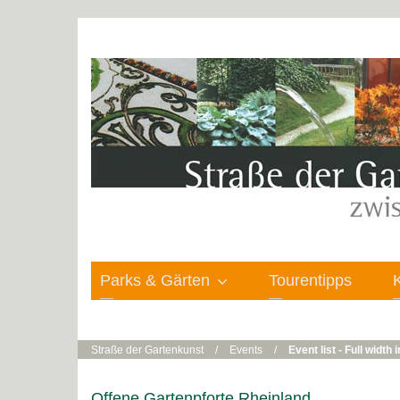
Parks & Gärten
Tourentipps
Straße der Gartenkunst
/
Events
/
Event list - Full width
Offene Gartenpforte Rheinland