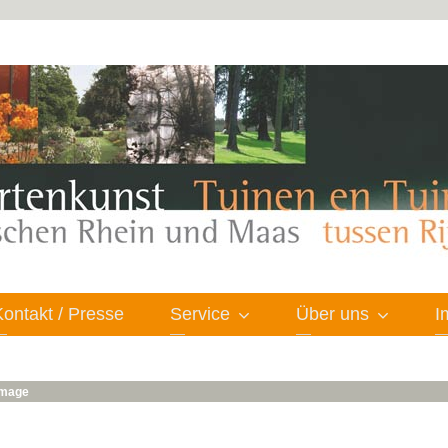
Kontakt / Presse
Service
Über uns
I
 image