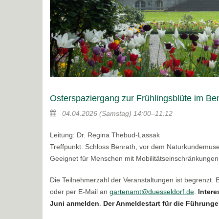
Osterspaziergang zur Frühlingsblüte im Be
04.04.2026
(Samstag)
14:00–11:12
Leitung: Dr. Regina Thebud-Lassak
Treffpunkt: Schloss Benrath, vor dem Naturkundemu
Geeignet für Menschen mit Mobilitätseinschränkungen
Die Teilnehmerzahl der Veranstaltungen ist begrenzt.
oder per E-Mail an
gartenamt@duesseldorf.de
.
Intere
Juni anmelden
.
Der Anmeldestart für die Führungen