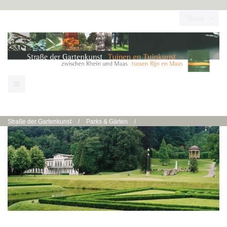
Tools
Straße der Gartenkunst
/
Parks & Gärten
/
Kleve | Amphitheater und Forstgarten