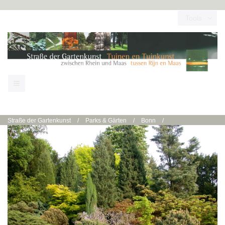
Tools
Straße der Gartenkunst
/
Parks & Gärten
/
Bonn
/
Bonn | Arboretum Park Härle