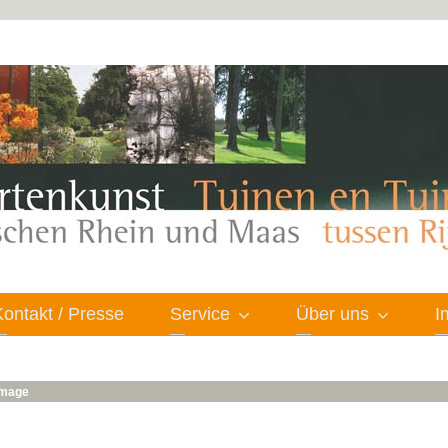
Kontakt / Presse
Service
Über uns
I
 image