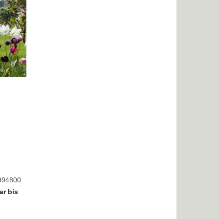
8994800
ar bis