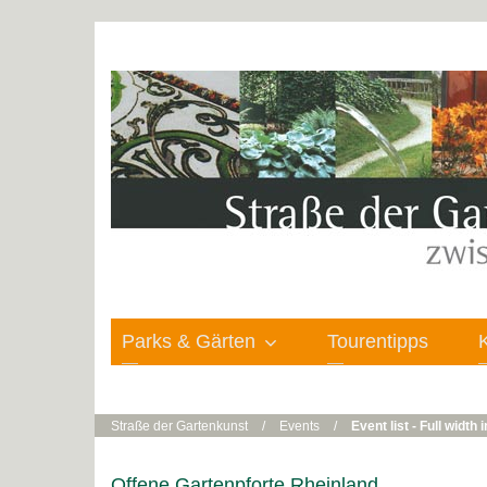
Parks & Gärten
Tourentipps
Straße der Gartenkunst
/
Events
/
Event list - Full width
Offene Gartenpforte Rheinland