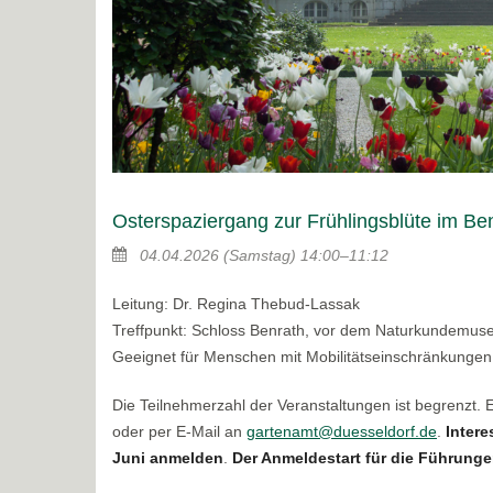
Osterspaziergang zur Frühlingsblüte im Be
04.04.2026
(Samstag)
14:00–11:12
Leitung: Dr. Regina Thebud-Lassak
Treffpunkt: Schloss Benrath, vor dem Naturkundemu
Geeignet für Menschen mit Mobilitätseinschränkungen
Die Teilnehmerzahl der Veranstaltungen ist begrenzt.
oder per E-Mail an
gartenamt@duesseldorf.de
.
Intere
Juni anmelden
.
Der Anmeldestart für die Führungen