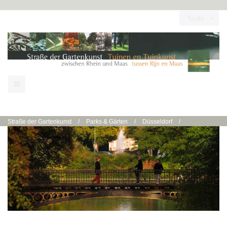
Tools
Straße der Gartenkunst
/
Parks & Gärten
/
Düsseldorf
/
Düsseldorf | Hofgarten