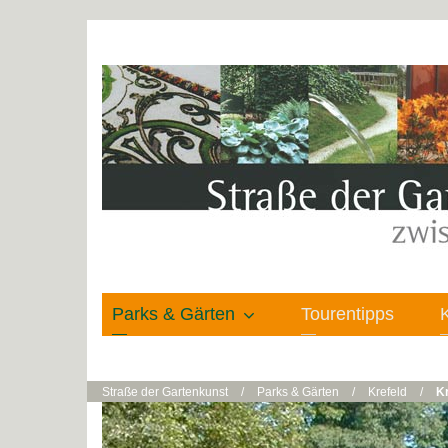
Parks & Gärten
Tourentipps
Straße der Gartenkunst
/
Parks & Gärten
/
Krefeld
/
Kr