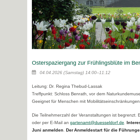
Osterspaziergang zur Frühlingsblüte im Be
04.04.2026
(Samstag)
14:00–11:12
Leitung: Dr. Regina Thebud-Lassak
Treffpunkt: Schloss Benrath, vor dem Naturkundemu
Geeignet für Menschen mit Mobilitätseinschränkungen
Die Teilnehmerzahl der Veranstaltungen ist begrenzt.
oder per E-Mail an
gartenamt@duesseldorf.de
.
Intere
Juni anmelden
.
Der Anmeldestart für die Führungen