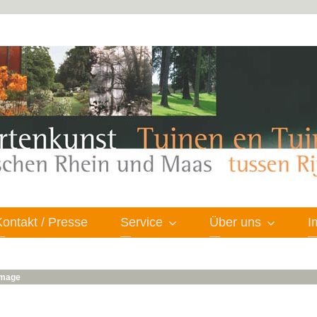
Kontakt / Presse
Service
Über uns
I
 image