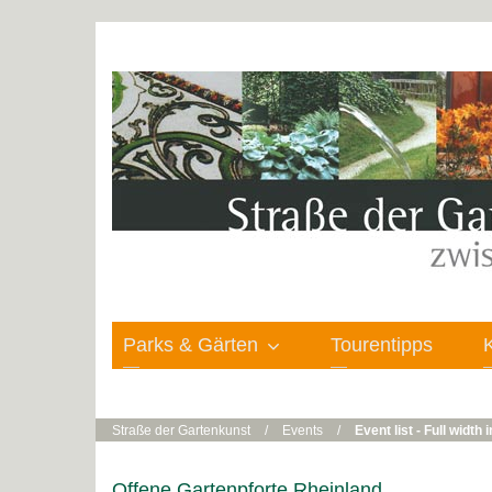
Parks & Gärten
Tourentipps
Straße der Gartenkunst
/
Events
/
Event list - Full width
Offene Gartenpforte Rheinland