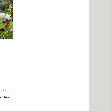
8994800
ar bis