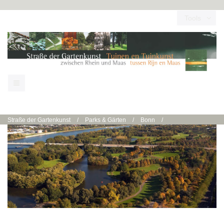
Tools
Straße der Gartenkunst
/
Parks & Gärten
/
Bonn
/
Bonn | Freizeitpark Rheinaue