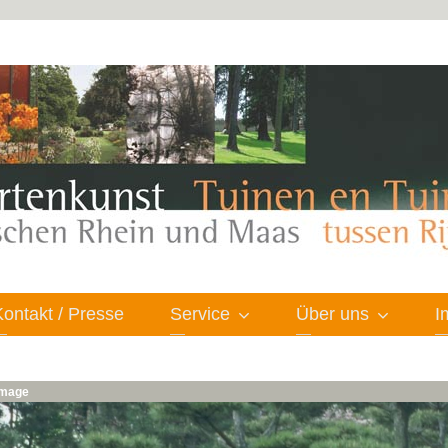
Kontakt / Presse
Service
Über uns
I
 image