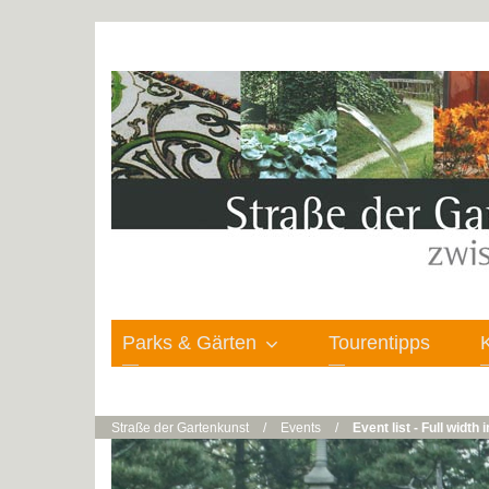
Parks & Gärten
Tourentipps
Straße der Gartenkunst
/
Events
/
Event list - Full width