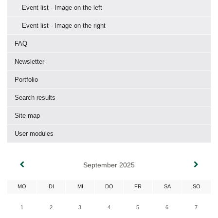
Event list - Image on the left
Event list - Image on the right
FAQ
Newsletter
Portfolio
Search results
Site map
User modules
September 2025
MO
DI
MI
DO
FR
SA
SO
1
2
3
4
5
6
7