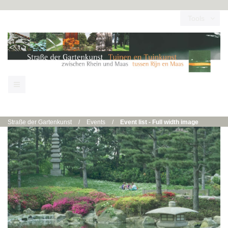
Tools
Straße der Gartenkunst
/
Events
/
Event list - Full width image