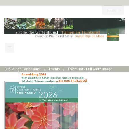
Tools
Straße der Gartenkunst
/
Events
/
Event list - Full width image