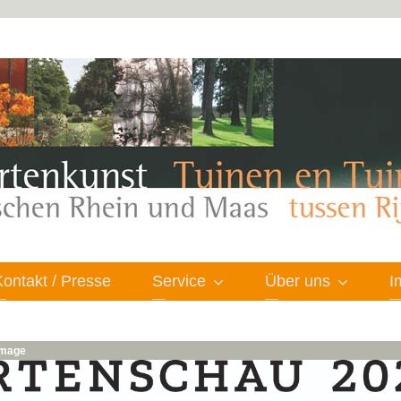
Kontakt / Presse
Service
Über uns
I
 image