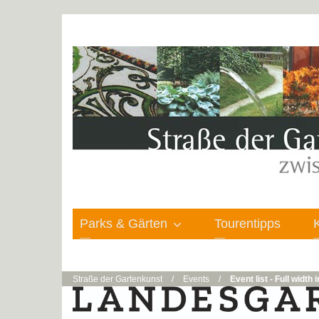
Parks & Gärten
Tourentipps
Straße der Gartenkunst
/
Events
/
Event list - Full width