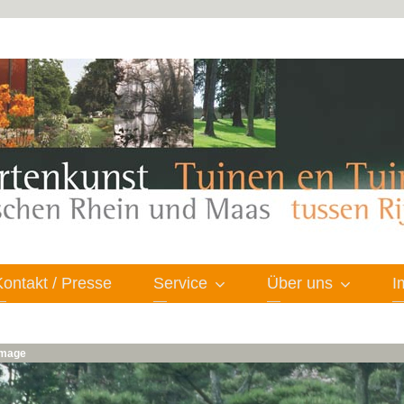
Kontakt / Presse
Service
Über uns
I
 image