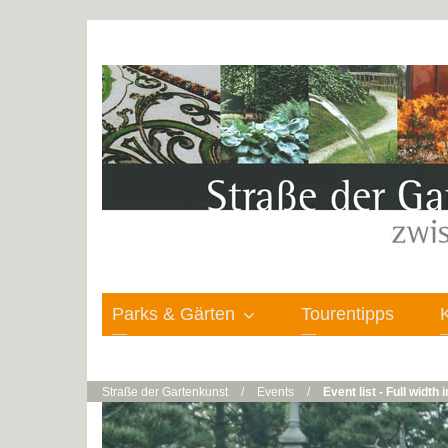
Parks & Gärten
Tourentipps
Straße der Gartenkunst
/
Events
/
Event list - Full width