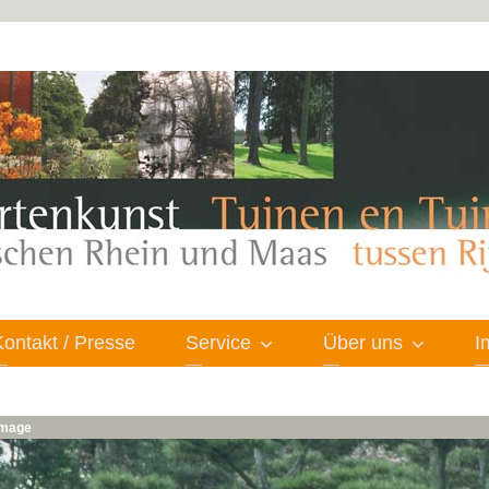
Kontakt / Presse
Service
Über uns
I
 image