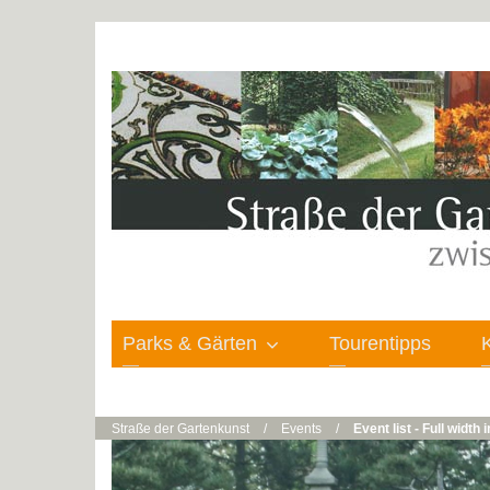
Parks & Gärten
Tourentipps
Straße der Gartenkunst
/
Events
/
Event list - Full width