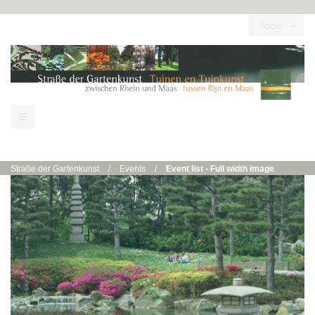
Tools
Straße der Gartenkunst
/
Events
/
Event list - Full width image