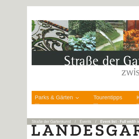
Parks & Gärten
Tourentipps
Straße der Gartenkunst
/
Events
/
Event list - Full width