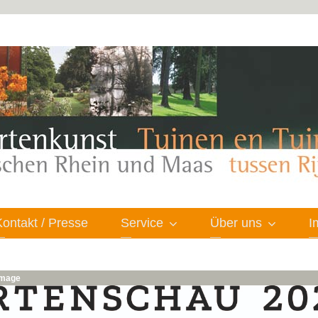
Kontakt / Presse
Service
Über uns
I
 image