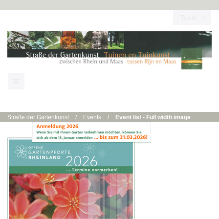
Tools
Straße der Gartenkunst
/
Events
/
Event list - Full width image