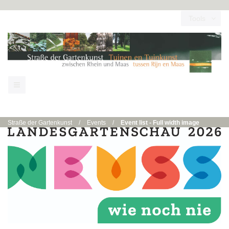
Tools
Straße der Gartenkunst
/
Events
/
Event list - Full width image