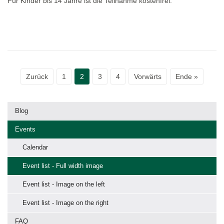
Für Kinder bis 14 Jahre ist die Teilnahme kostenfrei.
Zurück
1
2
3
4
Vorwärts
Ende »
Blog
Events
Calendar
Event list - Full width image
Event list - Image on the left
Event list - Image on the right
FAQ