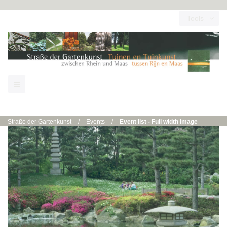
Tools
Straße der Gartenkunst
/
Events
/
Event list - Full width image