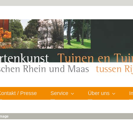
Kontakt / Presse
Service
Über uns
I
 image