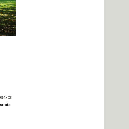
8994800
ar bis