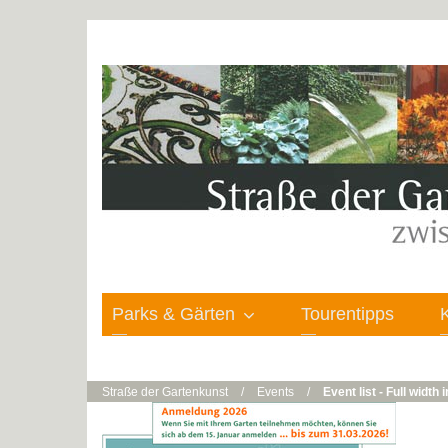
Parks & Gärten
Tourentipps
Straße der Gartenkunst
/
Events
/
Event list - Full width