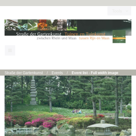
Tools
Straße der Gartenkunst
/
Events
/
Event list - Full width image