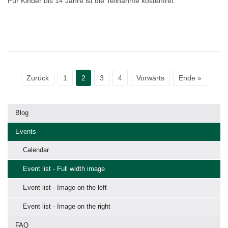
Für Kinder bis 14 Jahre ist die Teilnahme kostenfrei.
Zurück
1
2
3
4
Vorwärts
Ende »
Blog
Events
Calendar
Event list - Full width image
Event list - Image on the left
Event list - Image on the right
FAQ