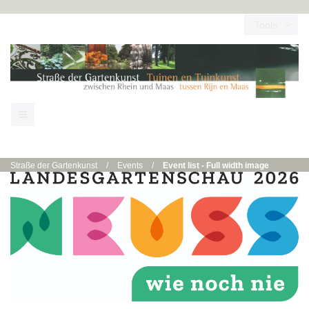
Tools
Straße der Gartenkunst
/
Events
/
Event list - Full width image