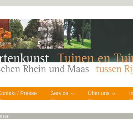
Kontakt / Presse
Service
Über uns
I
 image