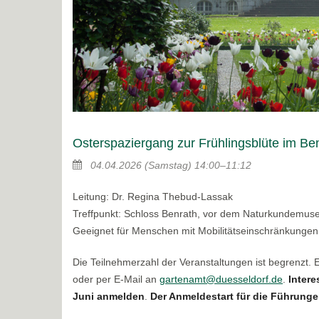
Osterspaziergang zur Frühlingsblüte im Be
04.04.2026
(Samstag)
14:00–11:12
Leitung: Dr. Regina Thebud-Lassak
Treffpunkt: Schloss Benrath, vor dem Naturkundemu
Geeignet für Menschen mit Mobilitätseinschränkungen
Die Teilnehmerzahl der Veranstaltungen ist begrenzt.
oder per E-Mail an
gartenamt@duesseldorf.de
.
Intere
Juni anmelden
.
Der Anmeldestart für die Führungen