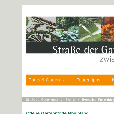
Parks & Gärten
Tourentipps
Straße der Gartenkunst
/
Events
/
Event list - Full width
Offene Gartenpforte Rheinland