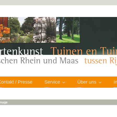
Kontakt / Presse
Service
Über uns
I
 image