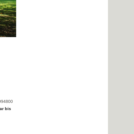
8994800
ar bis