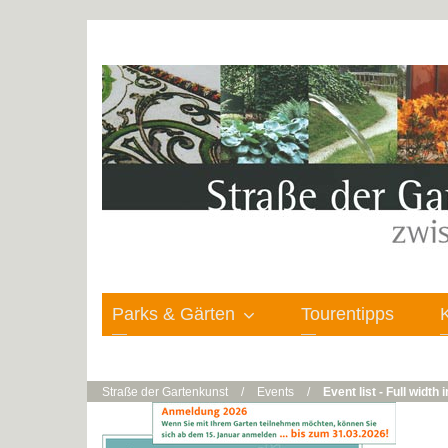
Parks & Gärten
Tourentipps
Straße der Gartenkunst
/
Events
/
Event list - Full width