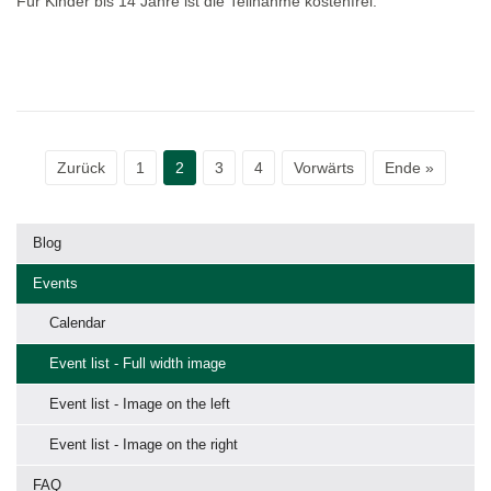
Für Kinder bis 14 Jahre ist die Teilnahme kostenfrei.
Zurück
1
2
3
4
Vorwärts
Ende »
Blog
Events
Calendar
Event list - Full width image
Event list - Image on the left
Event list - Image on the right
FAQ