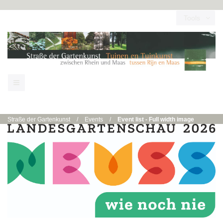
Tools
Straße der Gartenkunst
/
Events
/
Event list - Full width image