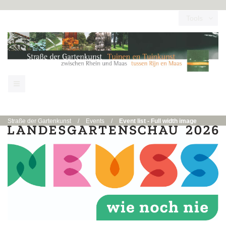
Tools
Straße der Gartenkunst
/
Events
/
Event list - Full width image