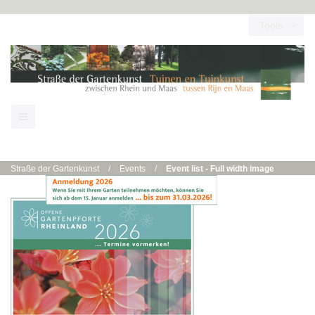
Tools
Straße der Gartenkunst
/
Events
/
Event list - Full width image