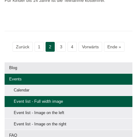
Für Kinder bis 14 Jahre ist die Teilnahme kostenfrei.
Zurück
1
2
3
4
Vorwärts
Ende »
Blog
Events
Calendar
Event list - Full width image
Event list - Image on the left
Event list - Image on the right
FAQ