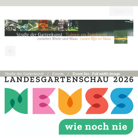
Tools
Straße der Gartenkunst
/
Events
/
Event list - Full width image