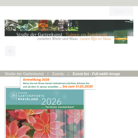
Tools
Straße der Gartenkunst
/
Events
/
Event list - Full width image