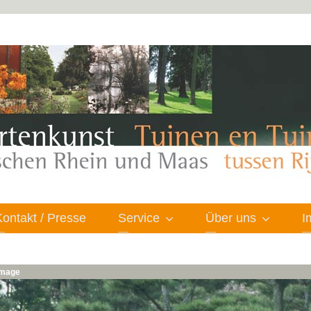
Kontakt / Presse
Service
Über uns
I
 image