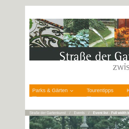
Parks & Gärten
Tourentipps
Straße der Gartenkunst
/
Events
/
Event list - Full width