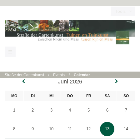
Tools
Straße der Gartenkunst
/
Events
/
Calendar
Juni 2026
MO
DI
MI
DO
FR
SA
SO
1
2
3
4
5
6
7
8
9
10
11
12
13
14