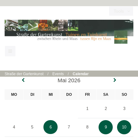
Tools
Straße der Gartenkunst
/
Events
/
Calendar
Mai 2026
MO
DI
MI
DO
FR
SA
SO
1
2
3
4
5
6
7
8
9
10